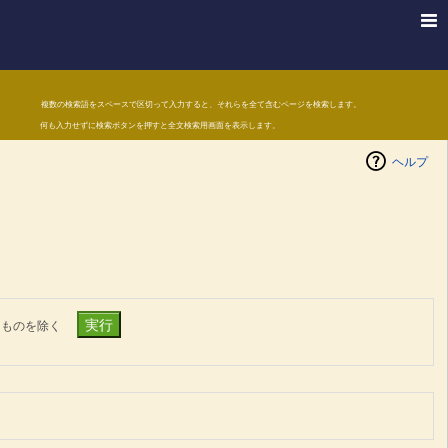
複数の検索語をスペースで区切って入力すると、それらを全て含むページを検索します。
何も入力せずに検索ボタンを押すと全文検索用画面を表示します。
ヘルプ
たものを除く