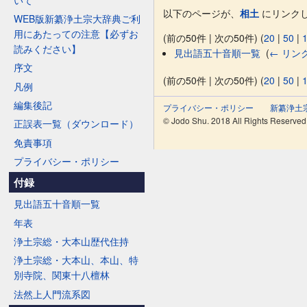
以下のページが、
相土
にリンクし
WEB版新纂浄土宗大辞典ご利
用にあたっての注意【必ずお
(前の50件 | 次の50件) (
20
|
50
|
読みください】
見出語五十音順一覧
‎
(
← リン
序文
(前の50件 | 次の50件) (
20
|
50
|
凡例
編集後記
プライバシー・ポリシー
新纂浄土
© Jodo Shu. 2018 All Rights Reserved
正誤表一覧（ダウンロード）
免責事項
プライバシー・ポリシー
付録
見出語五十音順一覧
年表
浄土宗総・大本山歴代住持
浄土宗総・大本山、本山、特
別寺院、関東十八檀林
法然上人門流系図