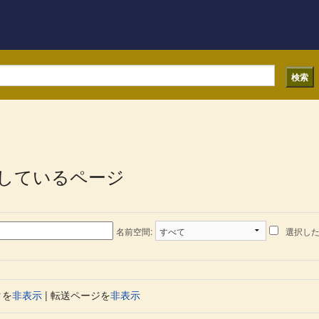
しているページ
名前空間:
選択し
クを
非表示
| 転送ページを
非表示