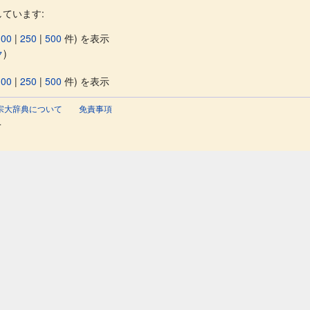
ています:
100
|
250
|
500
件) を表示
ク
)
100
|
250
|
500
件) を表示
宗大辞典について
免責事項
.