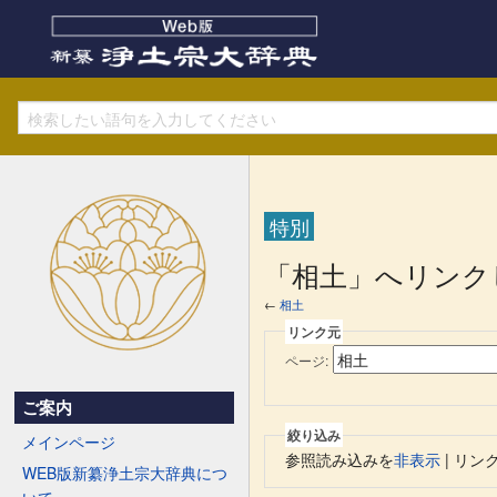
特別
「相土」へリンク
←
相土
リンク元
ページ:
ご案内
絞り込み
メインページ
参照読み込みを
非表示
| リン
WEB版新纂浄土宗大辞典につ
いて