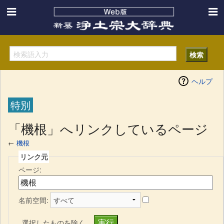
ヘルプ
特別
「機根」へリンクしているページ
←
機根
リンク元
ページ:
名前空間:
選択したものを除く