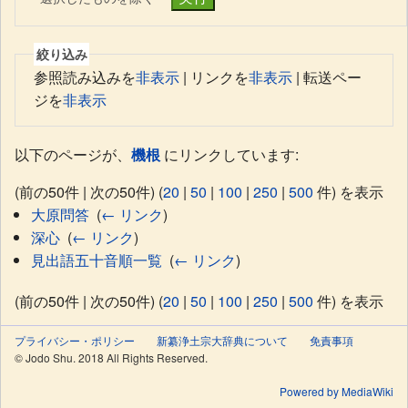
絞り込み
参照読み込みを
非表示
| リンクを
非表示
| 転送ペー
ジを
非表示
以下のページが、
機根
にリンクしています:
(前の50件 | 次の50件) (
20
|
50
|
100
|
250
|
500
件) を表示
大原問答
‎
(
← リンク
)
深心
‎
(
← リンク
)
見出語五十音順一覧
‎
(
← リンク
)
(前の50件 | 次の50件) (
20
|
50
|
100
|
250
|
500
件) を表示
プライバシー・ポリシー
新纂浄土宗大辞典について
免責事項
© Jodo Shu. 2018 All Rights Reserved.
Powered by MediaWiki