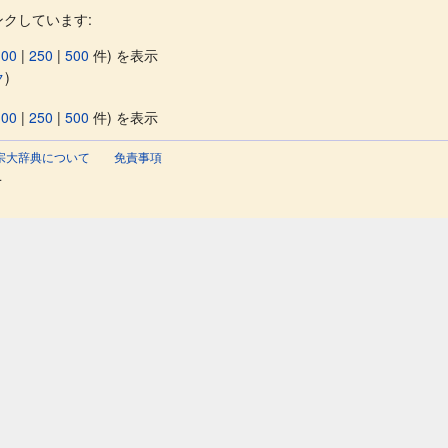
クしています:
100
|
250
|
500
件) を表示
ク
)
100
|
250
|
500
件) を表示
宗大辞典について
免責事項
.