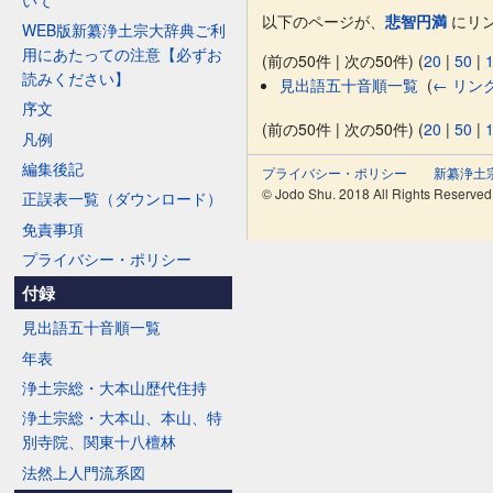
以下のページが、
悲智円満
にリン
WEB版新纂浄土宗大辞典ご利
用にあたっての注意【必ずお
(前の50件 | 次の50件) (
20
|
50
|
読みください】
見出語五十音順一覧
‎
(
← リン
序文
(前の50件 | 次の50件) (
20
|
50
|
凡例
編集後記
プライバシー・ポリシー
新纂浄土
© Jodo Shu. 2018 All Rights Reserved
正誤表一覧（ダウンロード）
免責事項
プライバシー・ポリシー
付録
見出語五十音順一覧
年表
浄土宗総・大本山歴代住持
浄土宗総・大本山、本山、特
別寺院、関東十八檀林
法然上人門流系図