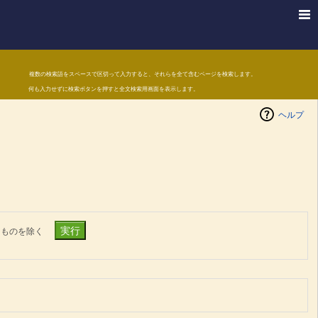
複数の検索語をスペースで区切って入力すると、それらを全て含むページを検索します。
何も入力せずに検索ボタンを押すと全文検索用画面を表示します。
ヘルプ
たものを除く