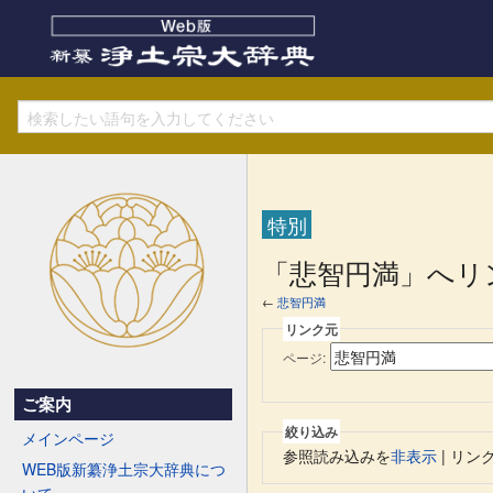
特別
「悲智円満」へリ
←
悲智円満
リンク元
ページ:
ご案内
絞り込み
メインページ
参照読み込みを
非表示
| リン
WEB版新纂浄土宗大辞典につ
いて