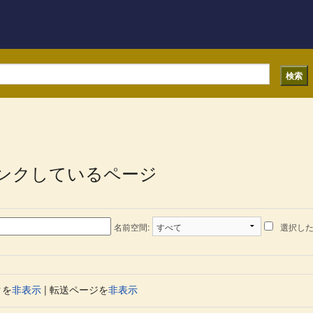
ンクしているページ
名前空間:
選択し
クを
非表示
| 転送ページを
非表示