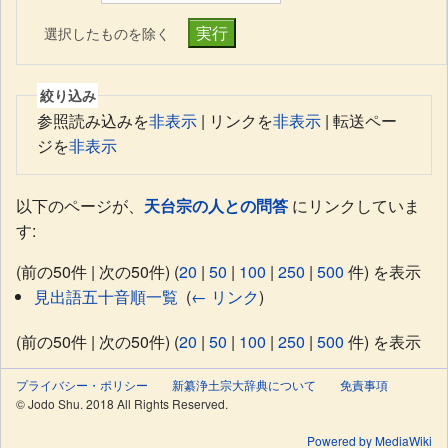
選択したものを除く
絞り込み
参照読み込みを
非表示
| リンクを
非表示
| 転送ペー
ジを
非表示
以下のページが、
天台宗の人との問答
にリンクしていま
す:
(前の50件 | 次の50件) (
20
|
50
|
100
|
250
|
500
件) を表示
見出語五十音順一覧
‎
(
← リンク
)
(前の50件 | 次の50件) (
20
|
50
|
100
|
250
|
500
件) を表示
プライバシー・ポリシー
新纂浄土宗大辞典について
免責事項
© Jodo Shu. 2018 All Rights Reserved.
Powered by MediaWiki