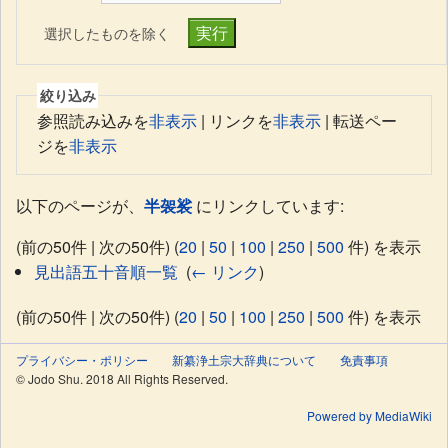
選択したものを除く
絞り込み
参照読み込みを
非表示
| リンクを
非表示
| 転送ペー
ジを
非表示
以下のページが、
半袈裟
にリンクしています:
(前の50件 | 次の50件) (
20
|
50
|
100
|
250
|
500
件) を表示
見出語五十音順一覧
‎
(
← リンク
)
(前の50件 | 次の50件) (
20
|
50
|
100
|
250
|
500
件) を表示
プライバシー・ポリシー
新纂浄土宗大辞典について
免責事項
© Jodo Shu. 2018 All Rights Reserved.
Powered by MediaWiki