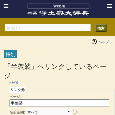
ヘルプ
特別
「半袈裟」へリンクしているペー
ジ
←
半袈裟
リンク元
ページ:
名前空間: