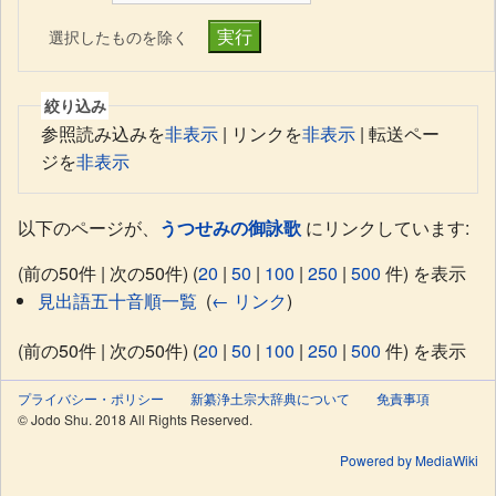
選択したものを除く
絞り込み
参照読み込みを
非表示
| リンクを
非表示
| 転送ペー
ジを
非表示
以下のページが、
うつせみの御詠歌
にリンクしています:
(前の50件 | 次の50件) (
20
|
50
|
100
|
250
|
500
件) を表示
見出語五十音順一覧
‎
(
← リンク
)
(前の50件 | 次の50件) (
20
|
50
|
100
|
250
|
500
件) を表示
プライバシー・ポリシー
新纂浄土宗大辞典について
免責事項
© Jodo Shu. 2018 All Rights Reserved.
Powered by MediaWiki