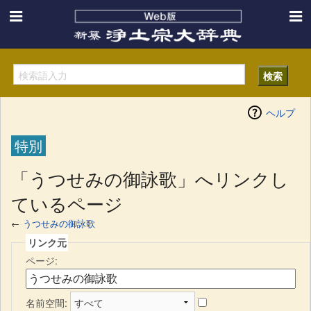
ヘルプ
特別
「うつせみの御詠歌」へリンクし
ているページ
←
うつせみの御詠歌
リンク元
ページ:
名前空間: