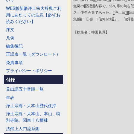
WEB版新纂浄土宗大辞典ご利
用にあたっての注意【必ずお
読みください】
序文
凡例
編集後記
正誤表一覧（ダウンロード）
免責事項
プライバシー・ポリシー
付録
見出語五十音順一覧
年表
浄土宗総・大本山歴代住持
浄土宗総・大本山、本山、特
別寺院、関東十八檀林
法然上人門流系図