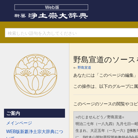
野島宣道のソース
←
野島宣道
あなたには「このページの編集」
この操作は、以下のグループに属
このページのソースの閲覧やコ
ご案内
メインページ
WEB版新纂浄土宗大辞典につ
いて