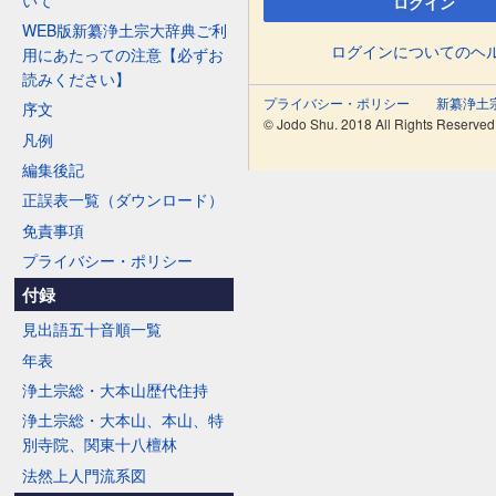
ログイン
WEB版新纂浄土宗大辞典ご利
ログインについてのヘ
用にあたっての注意【必ずお
読みください】
プライバシー・ポリシー
新纂浄土
序文
© Jodo Shu. 2018 All Rights Reserved
凡例
編集後記
正誤表一覧（ダウンロード）
免責事項
プライバシー・ポリシー
付録
見出語五十音順一覧
年表
浄土宗総・大本山歴代住持
浄土宗総・大本山、本山、特
別寺院、関東十八檀林
法然上人門流系図