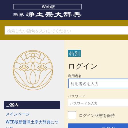
特別
ログイン
利用者名
パスワード
ご案内
メインページ
ログイン状態を保持
WEB版新纂浄土宗大辞典につ
いて