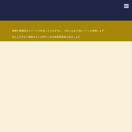
複数の検索語をスペースで区切って入力すると、それらを全て含むページを検索します。
何も入力せずに検索ボタンを押すと全文検索用画面を表示します。