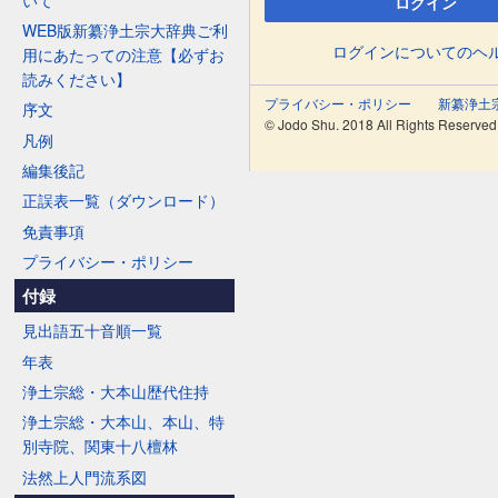
ログイン
WEB版新纂浄土宗大辞典ご利
ログインについてのヘ
用にあたっての注意【必ずお
読みください】
プライバシー・ポリシー
新纂浄土
序文
© Jodo Shu. 2018 All Rights Reserved
凡例
編集後記
正誤表一覧（ダウンロード）
免責事項
プライバシー・ポリシー
付録
見出語五十音順一覧
年表
浄土宗総・大本山歴代住持
浄土宗総・大本山、本山、特
別寺院、関東十八檀林
法然上人門流系図