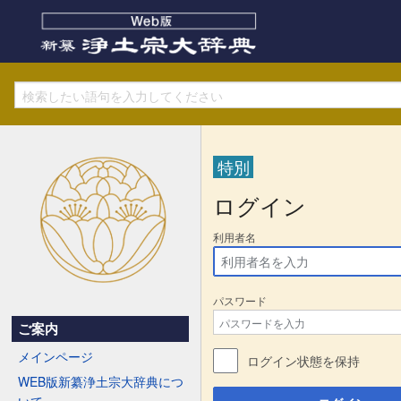
特別
ログイン
利用者名
パスワード
ご案内
メインページ
ログイン状態を保持
WEB版新纂浄土宗大辞典につ
いて