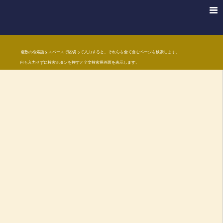
複数の検索語をスペースで区切って入力すると、それらを全て含むページを検索します。
何も入力せずに検索ボタンを押すと全文検索用画面を表示します。