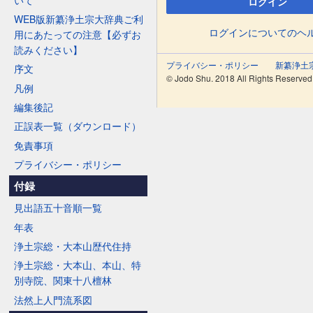
ログイン
WEB版新纂浄土宗大辞典ご利
ログインについてのヘ
用にあたっての注意【必ずお
読みください】
プライバシー・ポリシー
新纂浄土
序文
© Jodo Shu. 2018 All Rights Reserved
凡例
編集後記
正誤表一覧（ダウンロード）
免責事項
プライバシー・ポリシー
付録
見出語五十音順一覧
年表
浄土宗総・大本山歴代住持
浄土宗総・大本山、本山、特
別寺院、関東十八檀林
法然上人門流系図