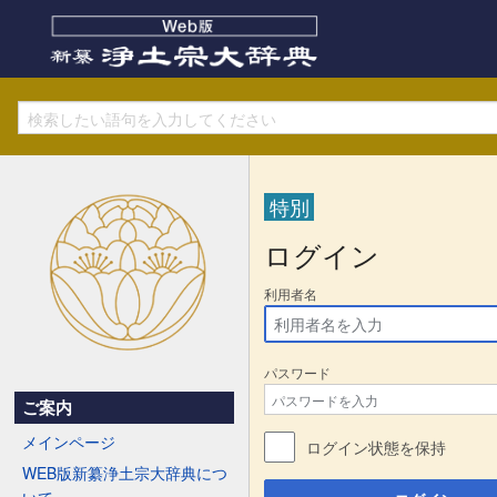
特別
ログイン
利用者名
パスワード
ご案内
メインページ
ログイン状態を保持
WEB版新纂浄土宗大辞典につ
いて