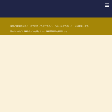
複数の検索語をスペースで区切って入力すると、それらを全て含むページを検索します。
何も入力せずに検索ボタンを押すと全文検索用画面を表示します。