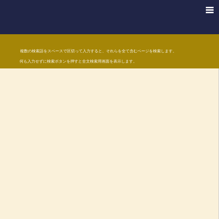
複数の検索語をスペースで区切って入力すると、それらを全て含むページを検索します。
何も入力せずに検索ボタンを押すと全文検索用画面を表示します。