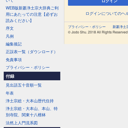
ログイン
WEB版新纂浄土宗大辞典ご利
ログインについてのヘ
用にあたっての注意【必ずお
読みください】
プライバシー・ポリシー
新纂浄土
序文
© Jodo Shu. 2018 All Rights Reserved
凡例
編集後記
正誤表一覧（ダウンロード）
免責事項
プライバシー・ポリシー
付録
見出語五十音順一覧
年表
浄土宗総・大本山歴代住持
浄土宗総・大本山、本山、特
別寺院、関東十八檀林
法然上人門流系図