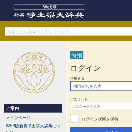
特別
ログイン
利用者名
パスワード
ご案内
メインページ
ログイン状態を保持
WEB版新纂浄土宗大辞典につ
いて